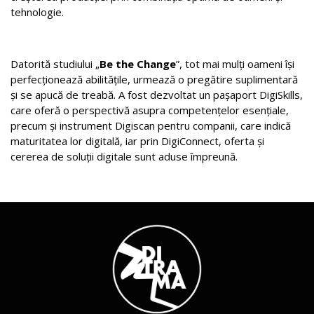
tehnologie.
Datorită studiului „
Be the Change
”, tot mai mulți oameni își
perfecționează abilitățile, urmează o pregătire suplimentară
și se apucă de treabă. A fost dezvoltat un pașaport DigiSkills,
care oferă o perspectivă asupra competențelor esențiale,
precum și instrument Digiscan pentru companii, care indică
maturitatea lor digitală, iar prin DigiConnect, oferta și
cererea de soluții digitale sunt aduse împreună.
Investiția în digitalizare înseamnă a investi în oameni.
https://www.agoria.be/en/themes/society/be-the-
change/be-the-change