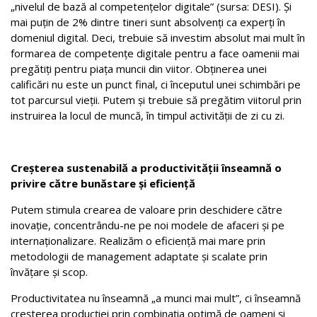
„nivelul de bază al competențelor digitale” (sursa: DESI). Și
mai puțin de 2% dintre tineri sunt absolvenți ca experți în
domeniul digital. Deci, trebuie să investim absolut mai mult în
formarea de competențe digitale pentru a face oamenii mai
pregătiți pentru piața muncii din viitor. Obținerea unei
calificări nu este un punct final, ci începutul unei schimbări pe
tot parcursul vieții. Putem și trebuie să pregătim viitorul prin
instruirea la locul de muncă, în timpul activității de zi cu zi.
Creșterea sustenabilă a productivității înseamnă o
privire către bunăstare și eficiență
Putem stimula crearea de valoare prin deschidere către
inovație, concentrându-ne pe noi modele de afaceri și pe
internaționalizare. Realizăm o eficiență mai mare prin
metodologii de management adaptate și scalate prin
învățare și scop.
Productivitatea nu înseamnă „a munci mai mult”, ci înseamnă
creșterea producției prin combinația optimă de oameni și