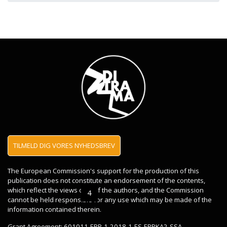
Flere artikler ...
DITRAMA kursusforløbet vil blive testet i 2021
Drøftelse af pensum og undervisningsmateriale, som
skal udvikles til uddannelsen som Digital Omstillingsleder
To vigtige dage for DITRAMA-projektet (27.-28. juni
2019)
TILMELD DIG VORES NYHEDSBREV
Opstartsmøde DITRAMA (18.-19. februar 2019)
The European Commission's support for the production of this
publication does not constitute an endorsement of the contents,
which reflect the views only of the authors, and the Commission
Side 4 ud af 5
1
2
3
4
5
cannot be held responsible for any use which may be made of the
information contained therein.
Grant Agreement: 601011-EPP-1-2018-1-ES-EPPKA2-SSA