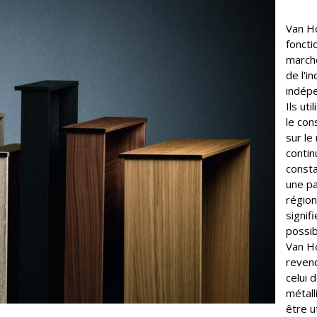
Van H
foncti
marché
de l'i
indépe
Ils ut
le con
sur le
contin
consta
une pa
région
signif
possib
Van H
revend
celui 
métall
être u