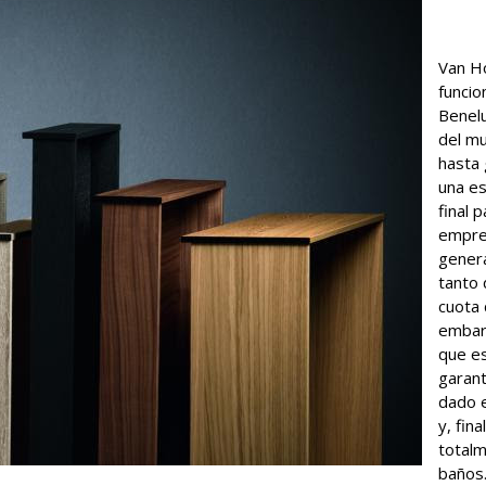
Van H
funcio
Benelu
del m
hasta 
una es
final 
empres
genera
tanto 
cuota 
embarg
que es
garant
dado e
y, fin
totalm
baños.