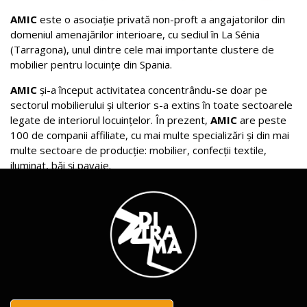
AMIC
este o asociație privată non-proft a angajatorilor din
domeniul amenajărilor interioare, cu sediul în La Sénia
(Tarragona), unul dintre cele mai importante clustere de
mobilier pentru locuințe din Spania.
AMIC
și-a început activitatea concentrându-se doar pe
sectorul mobilierului și ulterior s-a extins în toate sectoarele
legate de interiorul locuințelor. În prezent,
AMIC
are peste
100 de companii affiliate, cu mai multe specializări și din mai
multe sectoare de producție: mobilier, confecții textile,
iluminat, băi și pavaje.
AMIC
reunește producători pentru obiecte de interior ale
locuințelor, comercianți cu amănuntul și industrii auxiliare
motivate de inovație, având ca obiectiv principal creșterea
competitivității lor prin activități de colaborare și promovare
a activităților de formare profesională.
Principalele activități
AMIC
sunt axate pe explorarea de noi
căi de comercializare, cum ar fi platformele de comerț
electronic, promovarea proiectelor de colaborare între