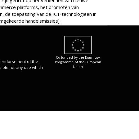
zijn gericht op het verkennen van nieuwe
ommerce platforms, het promoten van
n, de toepassing van de ICT-technologieën in
omgekeerde handelsmissies).
Co-funded by the Erasmus+
n endorsement of the
Programme of the European
sible for any use which
Union