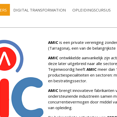
ERS
DIGITAL TRANSFORMATION
OPLEIDINGSCURSUS
AMIC
is een private vereniging zonder
(Tarragona), een van de belangrijkste 
AMIC
ontwikkelde aanvankelijk zijn act
deze later uitgebreid naar alle sectore
Tegenwoordig heeft
AMIC
meer dan 1
productiespecialiteiten en sectoren: me
en bestratingssector.
AMIC
brengt innovatieve fabrikanten v
ondersteunende industrieën samen me
concurrentievermogen door middel va
van opleiding.