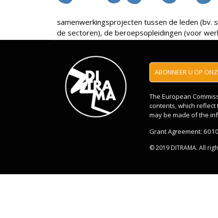
samenwerkingsprojecten tussen de leden (bv. s
de sectoren), de beroepsopleidingen (voor wer
ABONNEER U OP ONZE
The European Commissio
contents, which reflec
may be made of the inf
Grant Agreement: 601
© 2019 DITRAMA. All rig