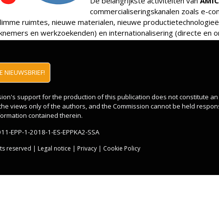
De belangrijkste activiteiten van
AMIC
commercialiseringskanalen zoals e-c
limme ruimtes, nieuwe materialen, nieuwe productietechnologieë
knemers en werkzoekenden) en internationalisering (directe en 
 NIEUWSBRIEF!
n's support for the production of this publication does not constitute a
t the views only of the authors, and the Commission cannot be held respon
ormation contained therein.
011-EPP-1-2018-1-ES-EPPKA2-SSA
hts reserved |
Legal notice
|
Privacy
|
Cookie Policy